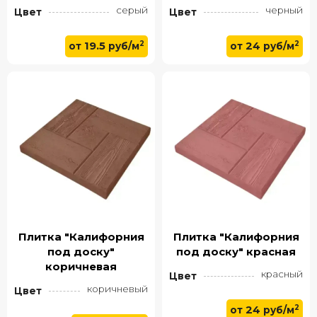
серый
черный
Цвет
Цвет
2
2
19.5
24
от
руб/м
от
руб/м
Плитка "Калифорния
Плитка "Калифорния
под доску"
под доску" красная
коричневая
красный
Цвет
коричневый
Цвет
2
24
от
руб/м